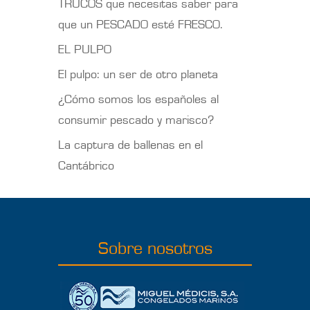
TRUCOS que necesitas saber para
que un PESCADO esté FRESCO.
EL PULPO
El pulpo: un ser de otro planeta
¿Cómo somos los españoles al
consumir pescado y marisco?
La captura de ballenas en el
Cantábrico
Sobre nosotros