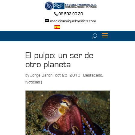
96 593 90 30
medicis@miguelmedicis.com
El pulpo: un ser de
otro planeta
by
Jorge Baron
| oct 25, 2018 |
Destacado
,
Noticias
|