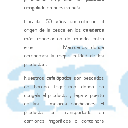
congelado
en nuestro país.
Durante
50 años
controlamos el
origen de la pesca en los
caladeros
más importantes del mundo, entre
ellos Marruecos donde
obtenemos la mejor calidad de los
productos.
Nuestros
cefalópodos
son pescados
en barcos frigoríficos donde se
congela el producto y llega a puerto
en las mejores condiciones. El
producto es transportado en
camiones frigoríficos o containers