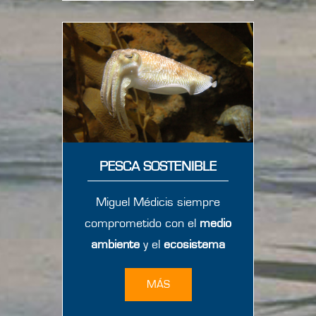
PESCA SOSTENIBLE
Miguel Médicis siempre
comprometido con el
medio
ambiente
y el
ecosistema
MÁS